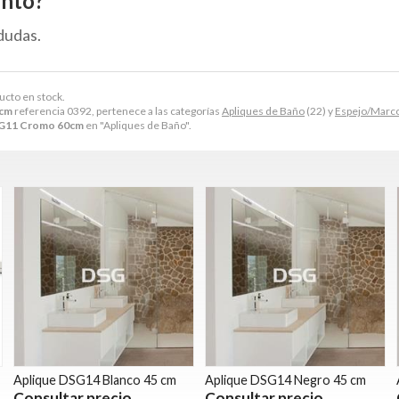
ento?
dudas.
ucto en stock.
0cm
referencia 0392, pertenece a las categorías
Apliques de Baño
(22) y
Espejo/Marc
SG11 Cromo 60cm
en "Apliques de Baño".
Aplique DSG14 Blanco 45 cm
Aplique DSG14 Negro 45 cm
Consultar precio
Consultar precio