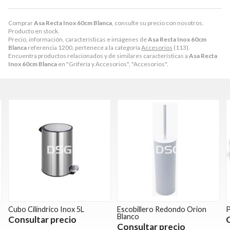
Comprar
Asa Recta Inox 60cm Blanca
, consulte su precio con nosotros.
Producto en stock.
Precio, información, características e imágenes de
Asa Recta Inox 60cm
Blanca
referencia 1200, pertenece a la categoría
Accesorios
(113).
Encuentra productos relacionados y de similares características a
Asa Recta
Inox 60cm Blanca
en "Grifería y Accesorios", "Accesorios".
Cubo Cilíndrico Inox 5L
Escobillero Redondo Orion
P
Blanco
Consultar precio
Consultar precio