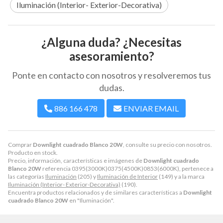
Iluminación (Interior- Exterior-Decorativa)
¿Alguna duda? ¿Necesitas
asesoramiento?
Ponte en contacto con nosotros y resolveremos tus
dudas.
886 166 478
ENVIAR EMAIL
Comprar
Downlight cuadrado Blanco 20W
, consulte su precio con nosotros.
Producto en stock.
Precio, información, características e imágenes de
Downlight cuadrado
Blanco 20W
referencia 0395(3000K)0375(4500K)0853(6000K), pertenece a
las categorías
Iluminación
(205) y
Iluminación de Interior
(149) y a la marca
Iluminación (Interior- Exterior-Decorativa)
(190).
Encuentra productos relacionados y de similares características a
Downlight
cuadrado Blanco 20W
en "Iluminación".