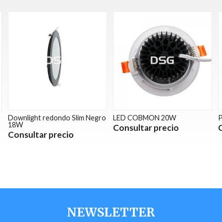
Downlight redondo Slim Negro
LED COBMON 20W
P
18W
Consultar precio
Consultar precio
NEWSLETTER