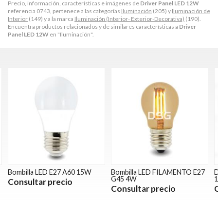
Precio, información, características e imágenes de
Driver Panel LED 12W
referencia 0743, pertenece a las categorías
Iluminación
(205) y
Iluminación de
Interior
(149) y a la marca
Iluminación (Interior- Exterior-Decorativa)
(190).
Encuentra productos relacionados y de similares características a
Driver
Panel LED 12W
en "Iluminación".
Bombilla LED E27 A60 15W
Bombilla LED FILAMENTO E27
D
G45 4W
Consultar precio
Consultar precio