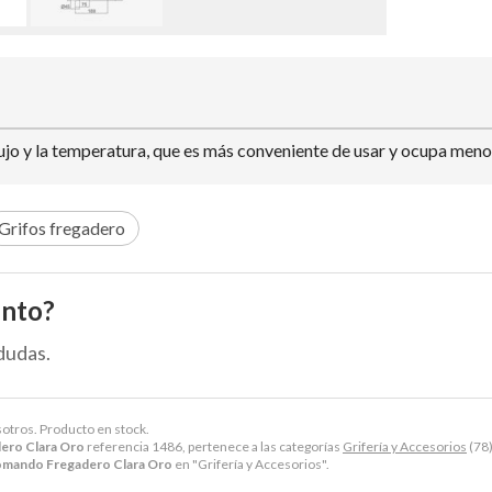
lujo y la temperatura, que es más conveniente de usar y ocupa meno
Grifos fregadero
ento?
dudas.
sotros. Producto en stock.
ero Clara Oro
referencia 1486, pertenece a las categorías
Grifería y Accesorios
(78
mando Fregadero Clara Oro
en "Grifería y Accesorios".