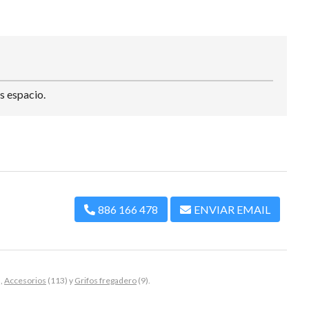
s espacio.
886 166 478
ENVIAR EMAIL
),
Accesorios
(113) y
Grifos fregadero
(9).