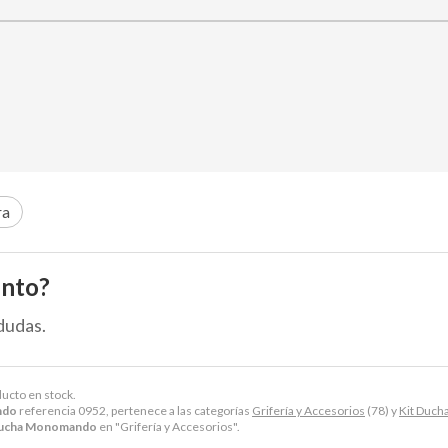
ra
ento?
dudas.
ducto en stock.
ndo
referencia 0952, pertenece a las categorías
Grifería y Accesorios
(78) y
Kit Duch
ducha Monomando
en "Grifería y Accesorios".