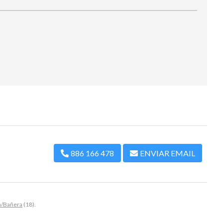
886 166 478
ENVIAR EMAIL
a/Bañera
(18).