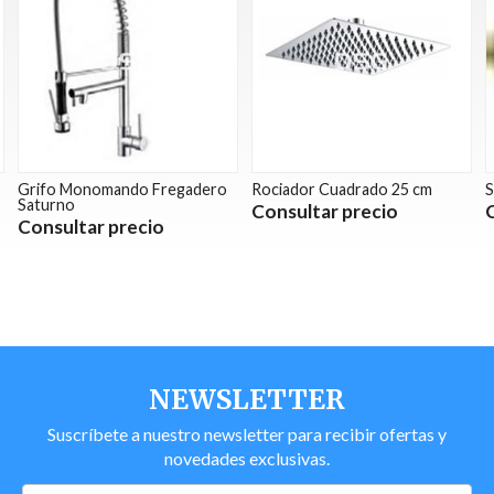
Grifo Monomando Fregadero
Rociador Cuadrado 25 cm
S
Saturno
Consultar precio
Consultar precio
NEWSLETTER
Suscríbete a nuestro newsletter para recibir ofertas y
novedades exclusivas.