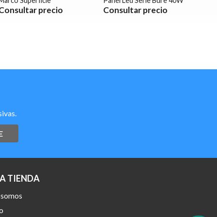
Marco Superficie
Panel Led Serie Bure 40W
Consultar precio
Consultar precio
ivas.
E
A TIENDA
 somos
o