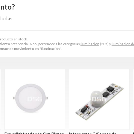
ento?
dudas.
Producto en stock.
miento
referencia 0255, pertenece a las categorías
Iluminación
(205) y
Iluminación de
ensor de movimiento
en "Iluminación".