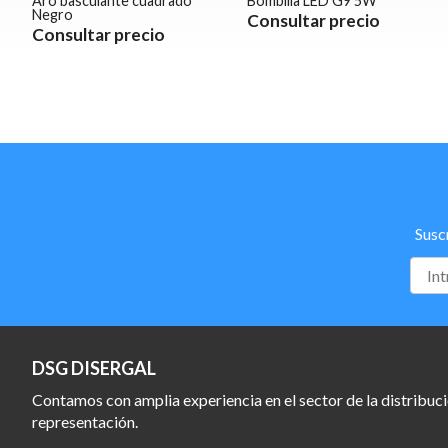
Aro basculante cuadrado
Bombilla LED G9 5W
Negro
Consultar precio
Consultar precio
Susc
DSG DISERGAL
Contamos con amplia experiencia en el sector de la distribuci
representación.