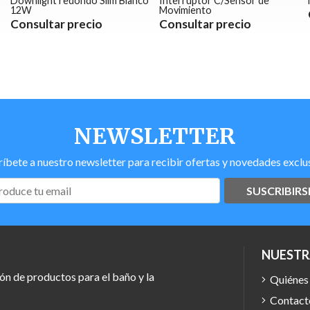
Downlight redondo Slim Blanco
Interruptor C/Sensor de
12W
Movimiento
Consultar precio
Consultar precio
NEWSLETTER
ríbete a nuestro newsletter para recibir ofertas y novedades exclus
SUSCRIBIRS
NUESTR
ón de productos para el baño y la
Quiénes
Contact