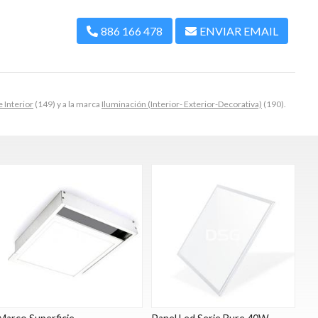
886 166 478
ENVIAR EMAIL
 Interior
(149) y a la marca
Iluminación (Interior- Exterior-Decorativa)
(190).