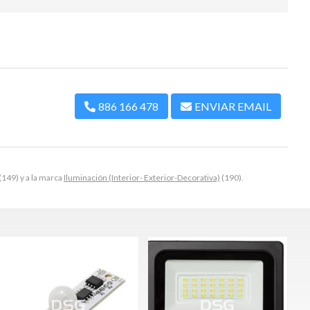
886 166 478
ENVIAR EMAIL
(149) y a la marca
Iluminación (Interior- Exterior-Decorativa)
(190).