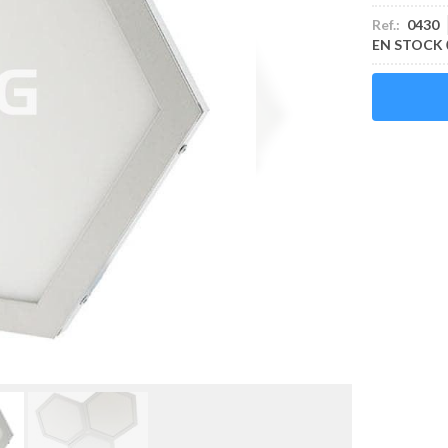
Ref.:
0430
EN STOCK