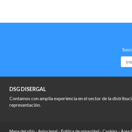
Susc
DSG DISERGAL
Contamos con amplia experiencia en el sector de la distribuci
representación.
Mapa del sitio
-
Aviso legal
-
Política de privacidad
-
Cookies
-
Área 