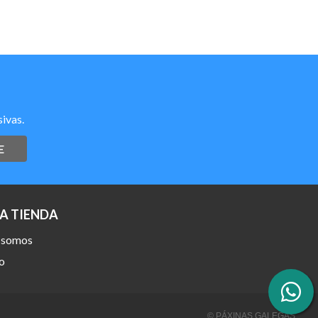
ivas.
E
A TIENDA
 somos
o
© PÁXINAS GALEGAS