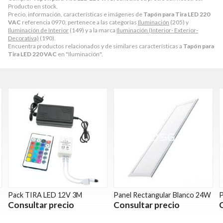
Producto en stock.
Precio, información, características e imágenes de
Tapón para Tira LED 220
VAC
referencia 0970, pertenece a las categorías
Iluminación
(205) y
Iluminación de Interior
(149) y a la marca
Iluminación (Interior- Exterior-
Decorativa)
(190).
Encuentra productos relacionados y de similares características a
Tapón para
Tira LED 220 VAC
en "Iluminación".
Pack TIRA LED 12V 3M
Panel Rectangular Blanco 24W
P
Consultar precio
Consultar precio