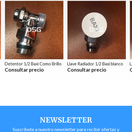
Detentor 1/2 Baxi Como Brillo
Llave Radiador 1/2 Baxi blanco
L
Consultar precio
Consultar precio
NEWSLETTER
Suscríbete a nuestro newsletter para recibir ofertas y