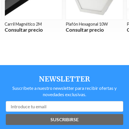
Carril Magnético 2M
Plafón Hexagonal 10W
P
Consultar precio
Consultar precio
NEWSLETTER
Suscríbete a nuestro newsletter para recibir ofertas y
novedades exclusivas.
SUSCRIBIRSE