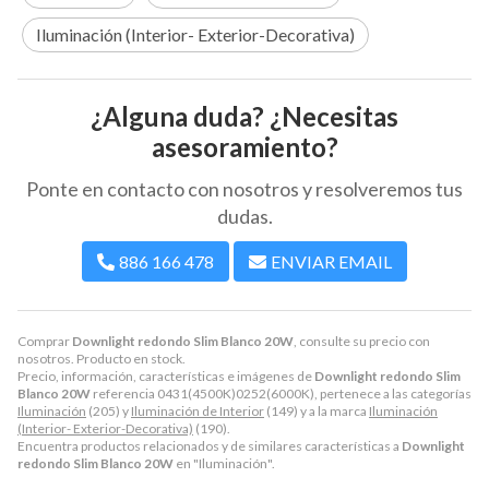
Iluminación (Interior- Exterior-Decorativa)
¿Alguna duda? ¿Necesitas
asesoramiento?
Ponte en contacto con nosotros y resolveremos tus
dudas.
886 166 478
ENVIAR EMAIL
Comprar
Downlight redondo Slim Blanco 20W
, consulte su precio con
nosotros. Producto en stock.
Precio, información, características e imágenes de
Downlight redondo Slim
Blanco 20W
referencia 0431(4500K)0252(6000K), pertenece a las categorías
Iluminación
(205) y
Iluminación de Interior
(149) y a la marca
Iluminación
(Interior- Exterior-Decorativa)
(190).
Encuentra productos relacionados y de similares características a
Downlight
redondo Slim Blanco 20W
en "Iluminación".