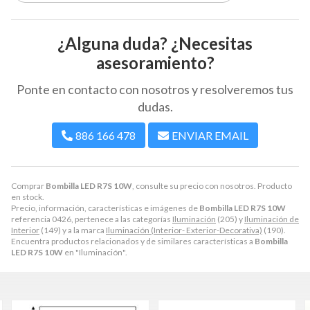
¿Alguna duda? ¿Necesitas
asesoramiento?
Ponte en contacto con nosotros y resolveremos tus
dudas.
886 166 478
ENVIAR EMAIL
Comprar
Bombilla LED R7S 10W
, consulte su precio con nosotros. Producto
en stock.
Precio, información, características e imágenes de
Bombilla LED R7S 10W
referencia 0426, pertenece a las categorías
Iluminación
(205) y
Iluminación de
Interior
(149) y a la marca
Iluminación (Interior- Exterior-Decorativa)
(190).
Encuentra productos relacionados y de similares características a
Bombilla
LED R7S 10W
en "Iluminación".