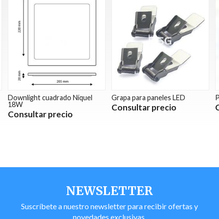
Downlight cuadrado Níquel
Grapa para paneles LED
P
18W
Consultar precio
Consultar precio
NEWSLETTER
Suscríbete a nuestro newsletter para recibir ofertas y
novedades exclusivas.