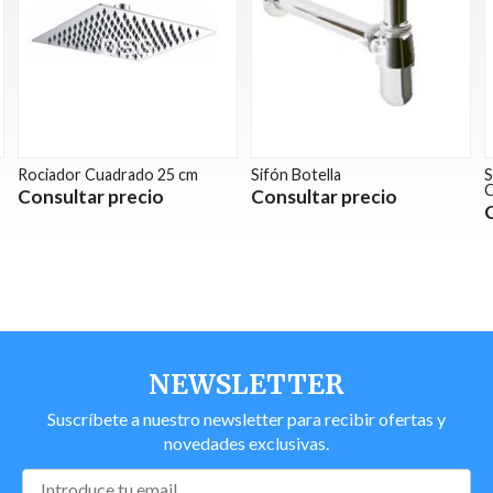
Rociador Cuadrado 25 cm
Sifón Botella
S
Consultar precio
Consultar precio
NEWSLETTER
Suscríbete a nuestro newsletter para recibir ofertas y
novedades exclusivas.